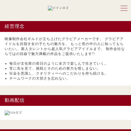
経営理念
映像制作会社ギルドが立ち上げたグラビアメーカーです。
グラビアア
イドルを目指す女の子たちの魅力を、
もっと世の中の人に知ってもら
いたい。
新人タレントから超人気グラビアアイドルまで、
制作会社な
らではの目線で魅力満載の作品をご提供いたします!!
毎日が文化祭の前日のように全力で楽しんで生きていく。
常に先を見て、挑戦とそのための努力を惜しまない。
社会を意識し、クオリティーへのこだわりを持ち続ける。
チームワークの大切さを忘れない。
動画配信