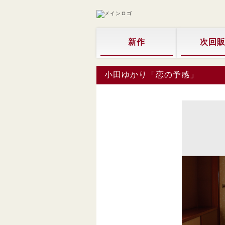
新作
次回
小田ゆかり「恋の予感」