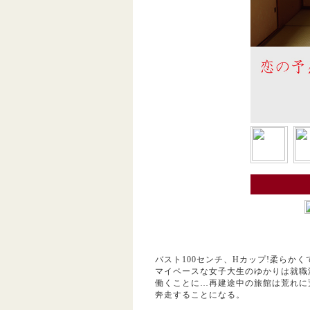
バスト100センチ、Hカップ!柔らか
マイペースな女子大生のゆかりは就職
働くことに…再建途中の旅館は荒れに
奔走することになる。