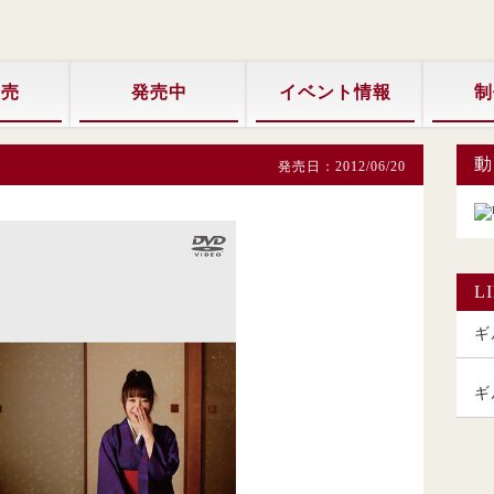
販売
発売中
イベント情報
制
動
発売日：2012/06/20
L
ギル
ギ