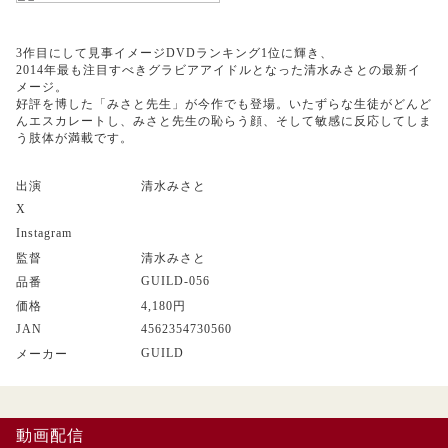
3作目にして見事イメージDVDランキング1位に輝き、
2014年最も注目すべきグラビアアイドルとなった清水みさとの最新イ
メージ。
好評を博した「みさと先生」が今作でも登場。いたずらな生徒がどんど
んエスカレートし、みさと先生の恥らう顔、そして敏感に反応してしま
う肢体が満載です。
出演
清水みさと
X
Instagram
監督
清水みさと
GUILD-056
品番
価格
4,180円
JAN
4562354730560
GUILD
メーカー
動画配信