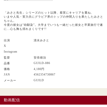
「みさと先生」シリーズのヒット以降、着実にキャリアを重ね、
いまや人気・実力共にグラビア界のトップの仲間入りを果たしたみさと
ちゃん。
今度の彼女は“幼馴染”。大学までいつも一緒だった彼女と卒業旅行で遂
に…心も胸も揺れまくりです!!
出演
清水みさと
X
Instagram
監督
安倍雄治
GUILD-086
品番
価格
4,180円
JAN
4562354730867
GUILD
メーカー
動画配信