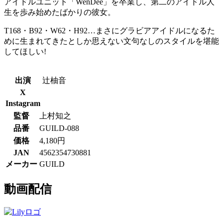
アイドルユニット「WenDee」を卒業し、第二のアイドル人
生を歩み始めたばかりの彼女。
T168・B92・W62・H92…まさにグラビアアイドルになるた
めに生まれてきたとしか思えない文句なしのスタイルを堪能
してほしい!
出演
辻柚音
X
Instagram
監督
上村知之
品番
GUILD-088
価格
4,180円
JAN
4562354730881
メーカー
GUILD
動画配信