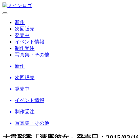
新作
次回販売
発売中
イベント情報
制作受注
写真集・その他
新作
次回販売
発売中
イベント情報
制作受注
写真集・その他
大貫彩香「清廉彼女」
発売日：2015/02/1