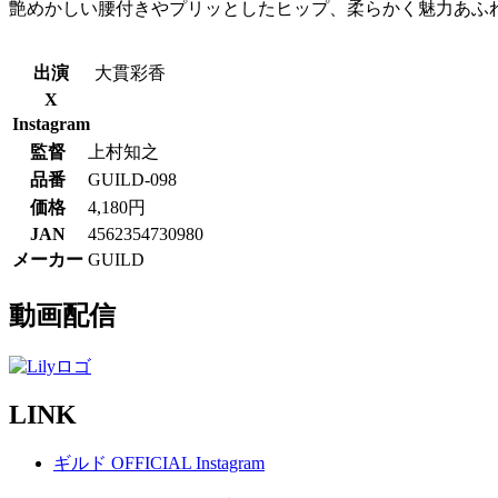
艶めかしい腰付きやプリッとしたヒップ、柔らかく魅力あふ
出演
大貫彩香
X
Instagram
監督
上村知之
品番
GUILD-098
価格
4,180円
JAN
4562354730980
メーカー
GUILD
動画配信
LINK
ギルド OFFICIAL Instagram