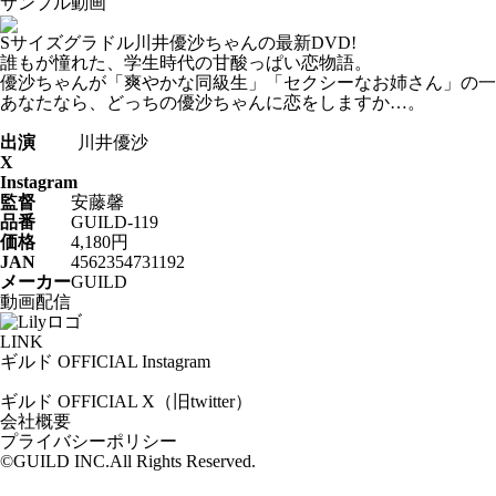
サンプル動画
Sサイズグラドル川井優沙ちゃんの最新DVD!
誰もが憧れた、学生時代の甘酸っぱい恋物語。
優沙ちゃんが「爽やかな同級生」「セクシーなお姉さん」の一
あなたなら、どっちの優沙ちゃんに恋をしますか…。
出演
川井優沙
X
Instagram
監督
安藤馨
品番
GUILD-119
価格
4,180円
JAN
4562354731192
メーカー
GUILD
動画配信
LINK
ギルド OFFICIAL Instagram
ギルド OFFICIAL X（旧twitter）
会社概要
プライバシーポリシー
©GUILD INC.All Rights Reserved.