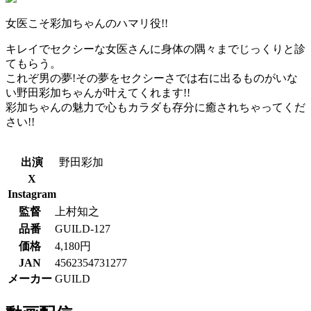
女医こそ彩加ちゃんのハマリ役!!
キレイでセクシーな女医さんに身体の隅々までじっくりと診
てもらう。
これぞ男の夢!その夢をセクシーさでは右に出るものがいな
い野田彩加ちゃんが叶えてくれます!!
彩加ちゃんの魅力で心もカラダも存分に癒されちゃってくだ
さい!!
出演
野田彩加
X
Instagram
監督
上村知之
品番
GUILD-127
価格
4,180円
JAN
4562354731277
メーカー
GUILD