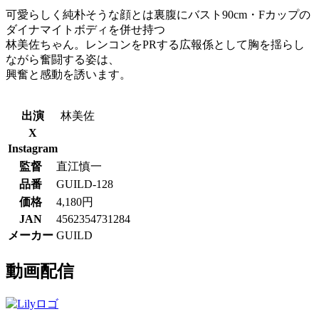
可愛らしく純朴そうな顔とは裏腹にバスト90cm・Fカップの
ダイナマイトボディを併せ持つ
林美佐ちゃん。レンコンをPRする広報係として胸を揺らし
ながら奮闘する姿は、
興奮と感動を誘います。
出演
林美佐
X
Instagram
監督
直江慎一
品番
GUILD-128
価格
4,180円
JAN
4562354731284
メーカー
GUILD
動画配信