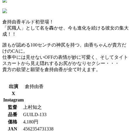
倉持由香ギルド初登場！
「尻職人」として名を轟かせ、今も進化を続ける彼女の集大
成！！
誰もが認める100センチの神尻を持つ、由香ちゃんが貴方だ
けのCAに。
仕事中には見せないOFFの表情が妙に可愛く、そしてタイト
スカートから見え隠れするお尻がかなりセクシー・・・
貴方の欲望と願望を倉持由香が全て叶えます。
出演
倉持由香
X
Instagram
監督
上村知之
品番
GUILD-133
価格
4,180円
JAN
4562354731338