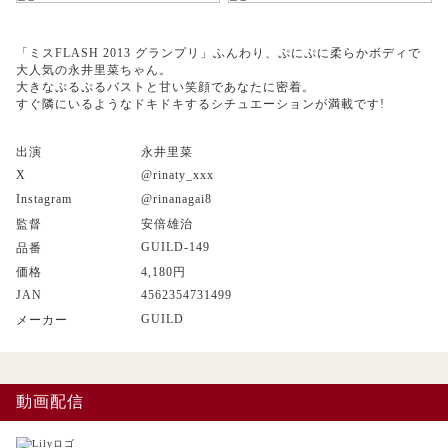
「ミスFLASH 2013 グランプリ」ふんわり、ぷにぷに柔らかボディで
大人気の永井里菜ちゃん。
大きなぷるぷるバストと甘い笑顔であなたに密着。
すぐ隣にいるようなドキドキするシチュエーションが満載です!
出演
永井里菜
X
@rinaty_xxx
Instagram
@rinanagai8
監督
安倍雄治
GUILD-149
品番
価格
4,180円
JAN
4562354731499
GUILD
メーカー
動画配信