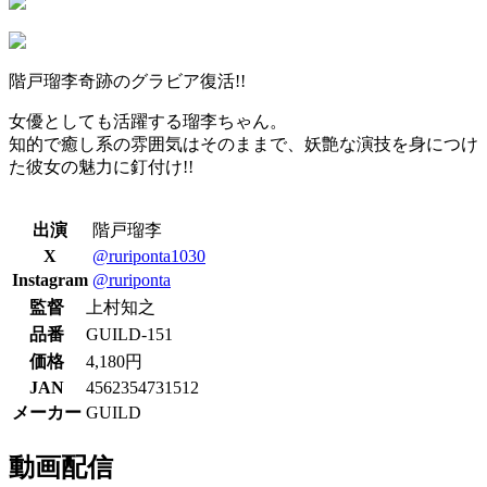
階戸瑠李奇跡のグラビア復活!!
女優としても活躍する瑠李ちゃん。
知的で癒し系の雰囲気はそのままで、妖艶な演技を身につけ
た彼女の魅力に釘付け!!
出演
階戸瑠李
X
@ruriponta1030
Instagram
@ruriponta
監督
上村知之
品番
GUILD-151
価格
4,180円
JAN
4562354731512
メーカー
GUILD
動画配信