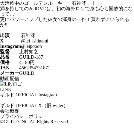
大活躍中のゴールデンルーキー「石神澪」！！
満を持しての2ndDVDは、初の海外ロケで身も心も開放的にな
って…
更にパワーアップした彼女の渾身の一作！買わずにいられる
か‼
出演
石神澪
X
@lei_ishigami
Instagram
@leipooon
監督
上村知之
品番
GUILD-187
価格
4,180円
JAN
4562354731871
メーカー
GUILD
動画配信
LINK
ギルド OFFICIAL Instagram
ギルド OFFICIAL X（旧twitter）
会社概要
プライバシーポリシー
©GUILD INC.All Rights Reserved.