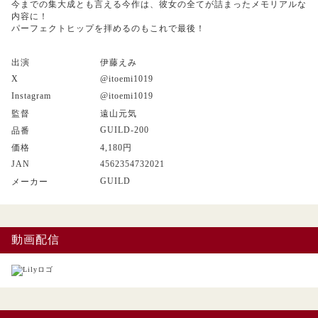
今までの集大成とも言える今作は、彼女の全てが詰まったメモリアルな
内容に！
パーフェクトヒップを拝めるのもこれで最後！
出演
伊藤えみ
X
@itoemi1019
Instagram
@itoemi1019
監督
遠山元気
GUILD-200
品番
価格
4,180円
JAN
4562354732021
GUILD
メーカー
動画配信