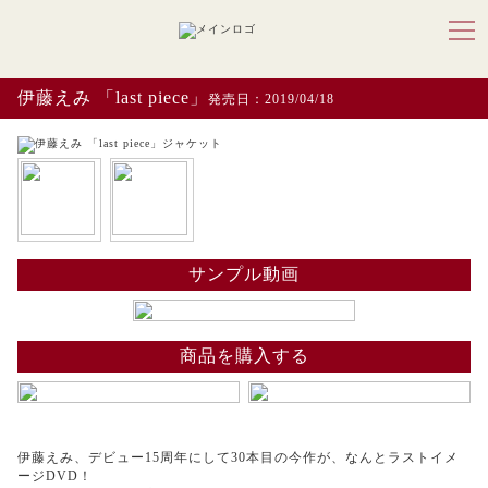
伊藤えみ 「last piece」
発売日：2019/04/18
サンプル動画
商品を購入する
伊藤えみ、デビュー15周年にして30本目の今作が、なんとラストイメ
ージDVD！