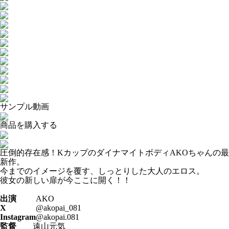
サンプル動画
商品を購入する
圧倒的存在感！KカップのダイナマイトボディAKOちゃんの最
新作。
今までのイメージを覆す、しっとりした大人のエロス。
彼女の新しい扉が今ここに開く！！
出演
AKO
X
@akopai_081
Instagram
@akopai.081
監督
遠山元気