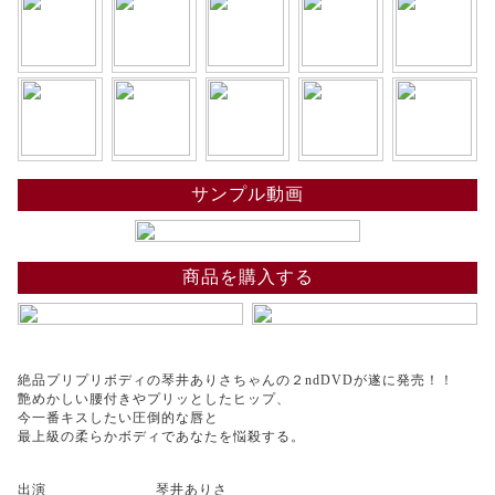
サンプル動画
商品を購入する
絶品プリプリボディの琴井ありさちゃんの２ndDVDが遂に発売！！
艶めかしい腰付きやプリッとしたヒップ、
今一番キスしたい圧倒的な唇と
最上級の柔らかボディであなたを悩殺する。
出演
琴井ありさ