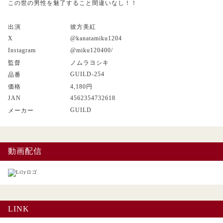
この世の男性を魅了すること間違いなし！！
出演
彼方美紅
X
@kanatamiku1204
Instagram
@miku120400/
監督
ノムラヨシキ
GUILD-254
品番
価格
4,180円
JAN
4562354732618
GUILD
メーカー
動画配信
LINK