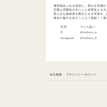
透明感あふれる笑顔と、思わず見惚れ
可憐な雰囲気の中にふと垣間見える大
柔らかな曲線美を際立たせる衣装や、
彼女の魅力を余すことなく収録！！過
出演
つぶらあい
X
@tsubura_ai
Instagram
@tsubura_ai
会社概要
プライバシーポリシー