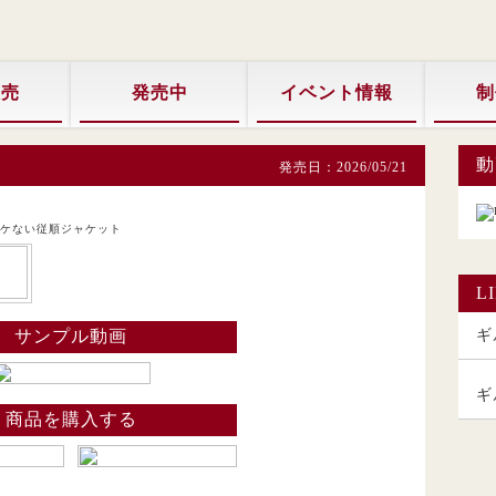
販売
発売中
イベント情報
制
動
発売日：2026/05/21
L
サンプル動画
ギル
ギ
商品を購入する