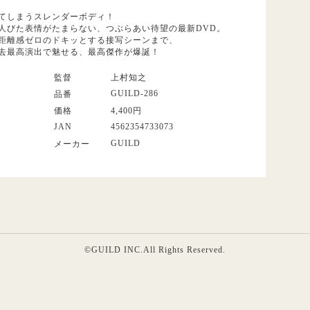
てしまうスレンダーボディ！
人びた表情がたまらない、つぶらあい待望の最新DVD。
距離感ゼロのドキッとする接写シーンまで、
去最高演出で魅せる、最高傑作が爆誕！
監督
上村知之
GUILD-286
品番
価格
4,400円
JAN
4562354733073
GUILD
メーカー
©GUILD INC.All Rights Reserved.