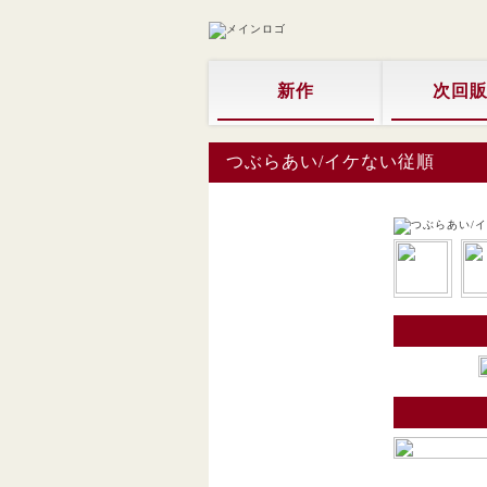
新作
次回
つぶらあい/イケない従順