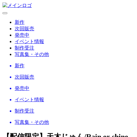
新作
次回販売
発売中
イベント情報
制作受注
写真集・その他
新作
次回販売
発売中
イベント情報
制作受注
写真集・その他
【配信限定】天木じゅん/Rain or shine