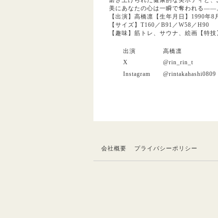
美にあなたの心は一瞬で奪われる――
【出演】高橋凛【生年月日】1990年
【サイズ】T160／B91／W58／H90
【趣味】筋トレ、サウナ、絵画【特技
出演
高橋凛
X
@rin_rin_t
Instagram
@rintakahashi0809
会社概要
プライバシーポリシー