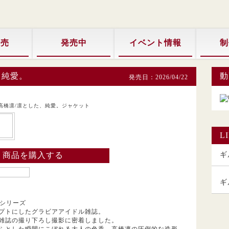
販売
発売中
イベント情報
制
、純愛。
動
発売日：2026/04/22
L
商品を購入する
ギル
ギ
鑑シリーズ
プトにしたグラビアアイドル雑誌。
雑誌の撮り下ろし撮影に密着しました。
ふとした瞬間にこぼれる大人の色香。高橋凛の圧倒的な造形