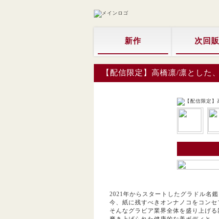
新作
次回
【配信限定】高橋凛/凛とした
2021年からスタートしたグラドル名
今、紙に残すべきオンナノコをコンセ
そんなグラビア業界全体を盛り上げる
磨き上げられた健康的な美ボディと、