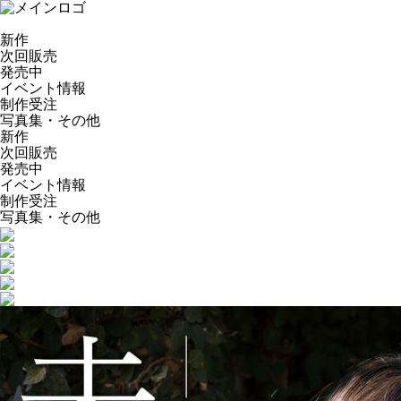
新作
次回販売
発売中
イベント情報
制作受注
写真集・その他
新作
次回販売
発売中
イベント情報
制作受注
写真集・その他