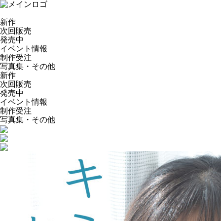
新作
次回販売
発売中
イベント情報
制作受注
写真集・その他
新作
次回販売
発売中
イベント情報
制作受注
写真集・その他