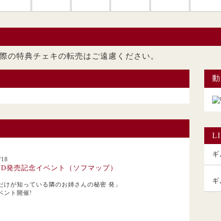
ただいた際の特典チェキの転売はご遠慮くださ
動
L
ギル
18
VD発売記念イベント（ソフマップ）
ギ
だけが知っている隣のお姉さんの秘密 発」
ベント開催!