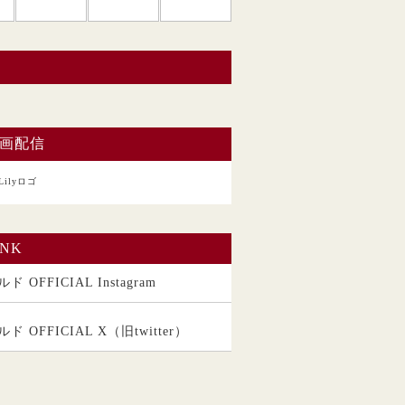
い。
画配信
INK
ド OFFICIAL Instagram
ルド OFFICIAL X（旧twitter）