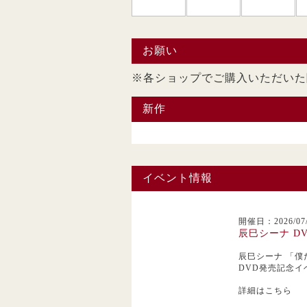
お願い
※各ショップでご購入い
新作
イベント情報
開催日：2026/07/
辰巳シーナ D
辰巳シーナ
「僕
DVD発売記念イ
詳細はこちら