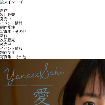
新作
次回販売
発売中
イベント情報
制作受注
写真集・その他
新作
次回販売
発売中
イベント情報
制作受注
写真集・その他