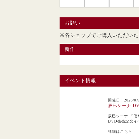
お願い
※各ショップでご購入い
新作
イベント情報
開催日：2026/07/
辰巳シーナ D
辰巳シーナ
「僕
DVD発売記念イ
詳細はこちら