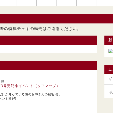
ただいた際の特典チェキの転売はご遠慮くださ
動
L
ギル
18
VD発売記念イベント（ソフマップ）
ギ
だけが知っている隣のお姉さんの秘密 発」
ベント開催!