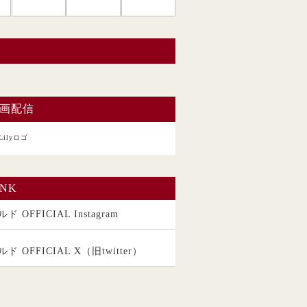
い。
画配信
INK
ド OFFICIAL Instagram
ルド OFFICIAL X（旧twitter）