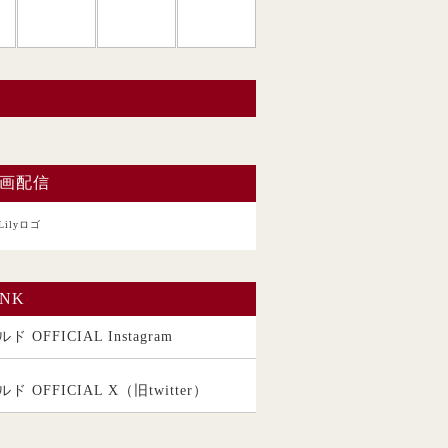
い。
画配信
INK
ド OFFICIAL Instagram
ルド OFFICIAL X（旧twitter）