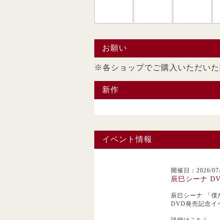
お願い
※各ショップでご購入い
新作
イベント情報
開催日：2026/07/
辰巳シーナ D
辰巳シーナ
「僕
DVD発売記念イ