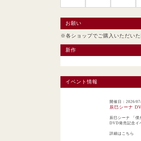
お願い
※各ショップでご購入い
新作
イベント情報
開催日：2026/07/
辰巳シーナ D
辰巳シーナ
「僕
DVD発売記念イ
詳細はこちら