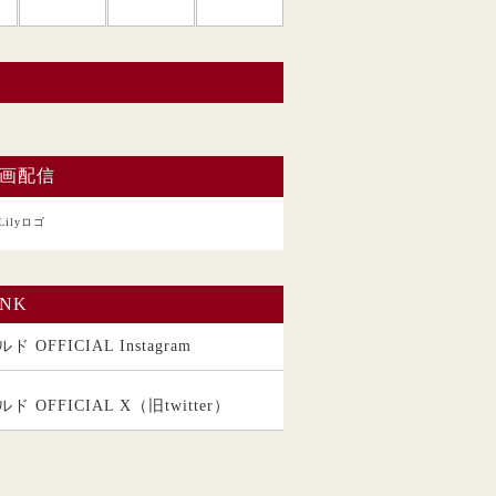
い。
画配信
INK
ド OFFICIAL Instagram
ルド OFFICIAL X（旧twitter）