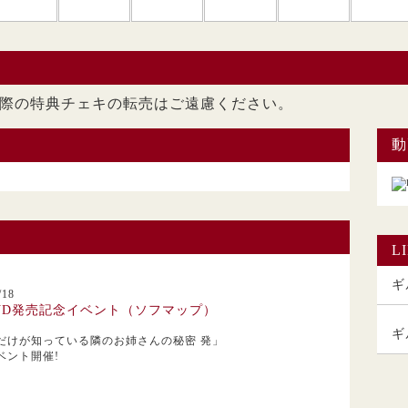
ただいた際の特典チェキの転売はご遠慮くださ
動
L
ギル
18
VD発売記念イベント（ソフマップ）
ギ
だけが知っている隣のお姉さんの秘密 発」
ベント開催!