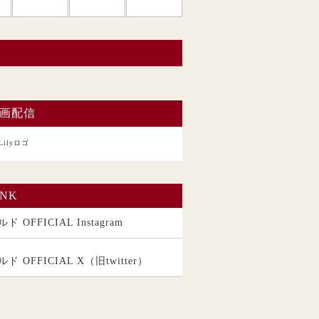
い。
画配信
INK
ド OFFICIAL Instagram
ルド OFFICIAL X（旧twitter）