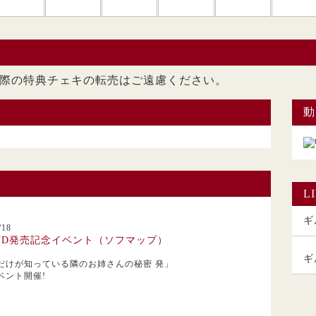
ただいた際の特典チェキの転売はご遠慮くださ
動
L
ギル
18
VD発売記念イベント（ソフマップ）
ギ
だけが知っている隣のお姉さんの秘密 発」
ベント開催!