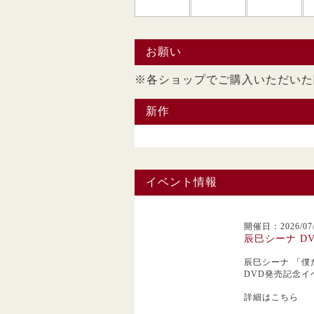
お願い
※各ショップでご購入い
新作
イベント情報
開催日：2026/07/
辰巳シーナ D
辰巳シーナ
「僕
DVD発売記念イ
詳細はこちら