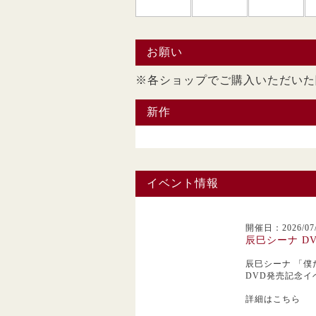
お願い
※各ショップでご購入い
新作
イベント情報
開催日：2026/07/
辰巳シーナ D
辰巳シーナ
「僕
DVD発売記念イ
詳細はこちら