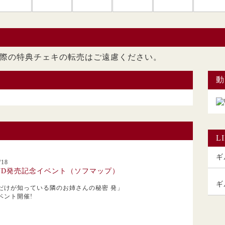
ただいた際の特典チェキの転売はご遠慮くださ
動
L
ギル
18
VD発売記念イベント（ソフマップ）
ギ
だけが知っている隣のお姉さんの秘密 発」
ベント開催!