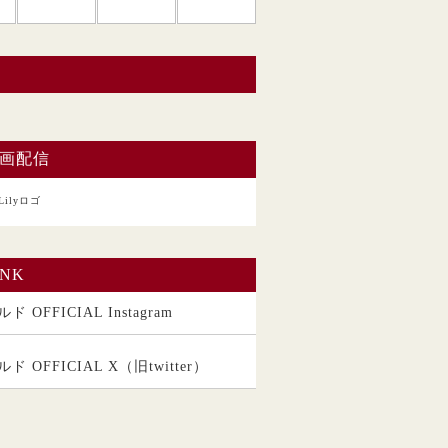
い。
画配信
INK
ド OFFICIAL Instagram
ルド OFFICIAL X（旧twitter）