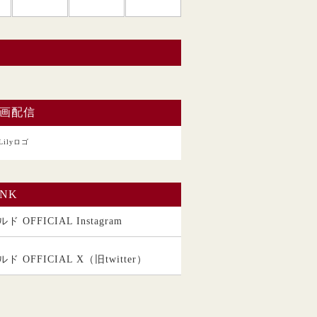
い。
画配信
INK
ド OFFICIAL Instagram
ルド OFFICIAL X（旧twitter）