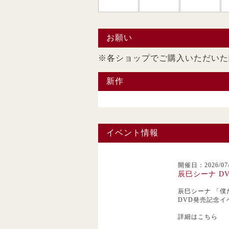
お願い
※各ショップでご購入い
新作
イベント情報
開催日：2026/07/
辰巳シーナ D
辰巳シーナ
「僕
DVD発売記念イ
詳細はこちら