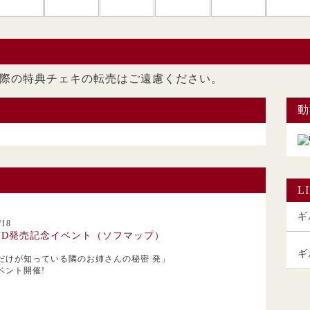
ただいた際の特典チェキの転売はご遠慮くださ
動
L
ギル
18
VD発売記念イベント（ソフマップ）
ギ
だけが知っている隣のお姉さんの秘密 発」
ベント開催!