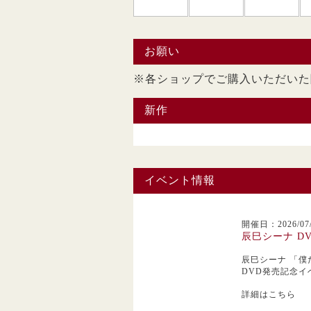
お願い
※各ショップでご購入い
新作
イベント情報
開催日：2026/07/
辰巳シーナ D
辰巳シーナ
「僕
DVD発売記念イ
詳細はこちら