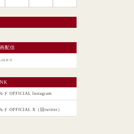
い。
画配信
INK
ド OFFICIAL Instagram
ルド OFFICIAL X（旧twitter）