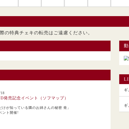
ただいた際の特典チェキの転売はご遠慮くださ
動
L
ギル
18
VD発売記念イベント（ソフマップ）
ギ
だけが知っている隣のお姉さんの秘密 発」
ベント開催!