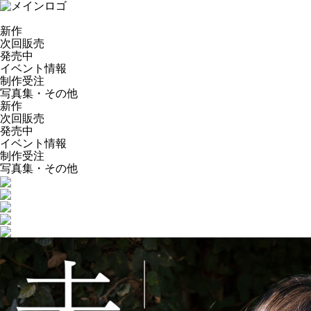
新作
次回販売
発売中
イベント情報
制作受注
写真集・その他
新作
次回販売
発売中
イベント情報
制作受注
写真集・その他