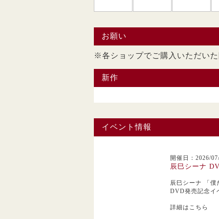
お願い
※各ショップでご購入い
新作
イベント情報
開催日：2026/07/
辰巳シーナ D
辰巳シーナ
「僕
DVD発売記念イ
詳細はこちら