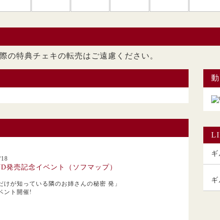
ただいた際の特典チェキの転売はご遠慮くださ
動
L
ギル
18
VD発売記念イベント（ソフマップ）
ギ
だけが知っている隣のお姉さんの秘密 発」
ベント開催!