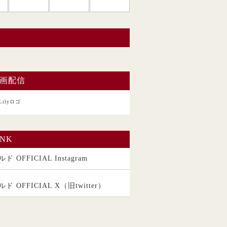
い。
画配信
INK
ド OFFICIAL Instagram
ルド OFFICIAL X（旧twitter）