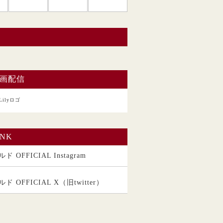
い。
画配信
INK
ド OFFICIAL Instagram
ルド OFFICIAL X（旧twitter）