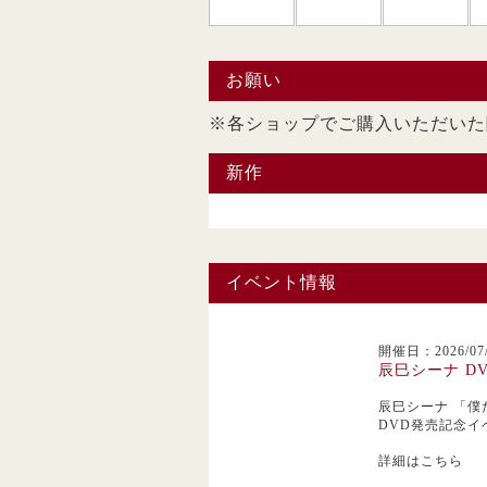
お願い
※各ショップでご購入い
新作
イベント情報
開催日：2026/07/
辰巳シーナ D
辰巳シーナ
「僕
DVD発売記念イ
詳細はこちら