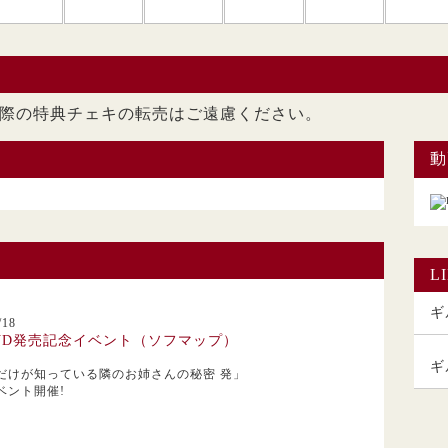
ただいた際の特典チェキの転売はご遠慮くださ
動
L
ギル
18
VD発売記念イベント（ソフマップ）
ギ
だけが知っている隣のお姉さんの秘密 発」
ベント開催!