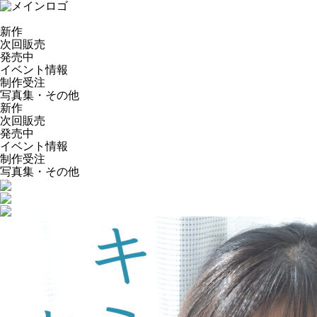
新作
次回販売
発売中
イベント情報
制作受注
写真集・その他
新作
次回販売
発売中
イベント情報
制作受注
写真集・その他