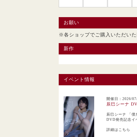
お願い
※各ショップでご購入い
新作
イベント情報
開催日：2026/07/
辰巳シーナ D
辰巳シーナ
「僕
DVD発売記念イ
詳細はこちら