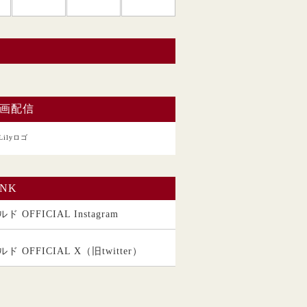
い。
画配信
INK
ド OFFICIAL Instagram
ルド OFFICIAL X（旧twitter）