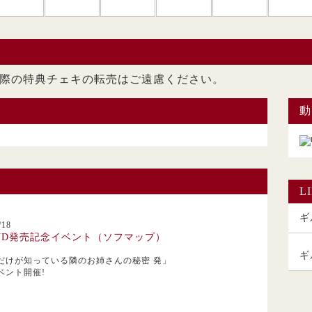
ただいた際の特典チェキの転売はご遠慮くださ
動
L
ギル
18
VD発売記念イベント（ソフマップ）
ギ
だけが知っている隣のお姉さんの秘密 発」
ベント開催!